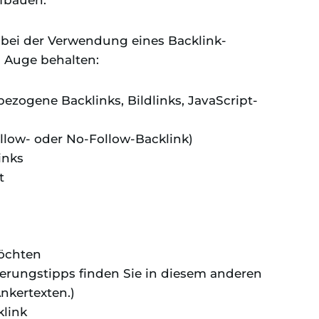
fbauen.
 bei der Verwendung eines Backlink-
 Auge behalten:
tbezogene Backlinks, Bildlinks, JavaScript-
llow- oder No-Follow-Backlink)
inks
ät
möchten
erungstipps finden Sie in diesem anderen
nkertexten.)
klink