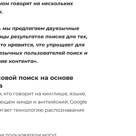
ном говорят на нескольких
х.
ь мы предлагаем двуязычные
цы результатов поиска для тех,
то нравится, что упрощает для
язычных пользователей поиск и
ие контента».
совой поиск на основе
а
х, кто говорит на хинглише, языке,
ющем хинди и английский, Google
гает технологию распознавания
и пользователи могут