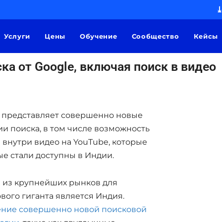
⤓
Услуги
Цены
Обучение
Сообщество
Кейсы
ска от Google, включая поиск в видео
 представляет совершенно новые
и поиска, в том числе возможность
 внутри видео на YouTube, которые
е стали доступны в Индии.
 из крупнейших рынков для
вого гиганта является Индия.
ение совершенно новой поисковой