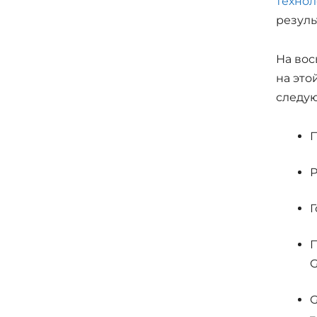
техно
резуль
На вос
на это
следу
П
Р
Г
П
G
G