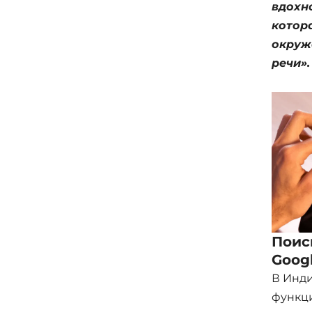
вдохн
котор
окруж
речи».
Поис
Goog
В Инди
функц