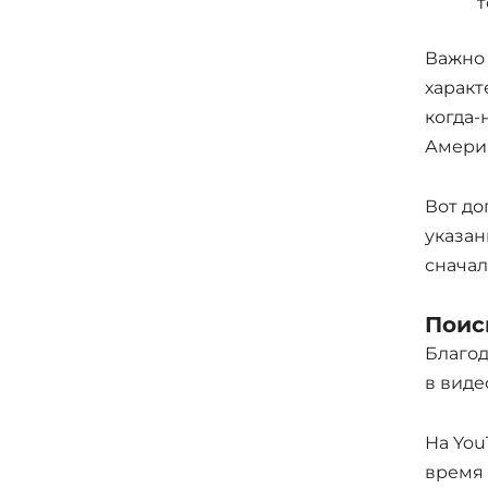
т
Важно 
характ
когда-
Амери
Вот д
указан
сначал
Поис
Благод
в виде
На You
время 