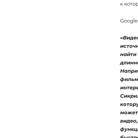
к кото
Google
«Виде
источ
найти
длинн
Напри
фильм
интер
Сикри
котор
можете
видео,
функц
быстро