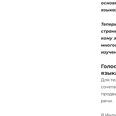
основ
языка
Тепер
страни
кому э
много
изучен
Голо
язык
Для те
сочета
продви
речи.
В Инди