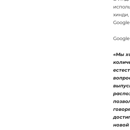
исполь
хинди,
Google
Google
«Мы х
колич
естес
вопро
выпус
распо
позво
говор
дости
новой