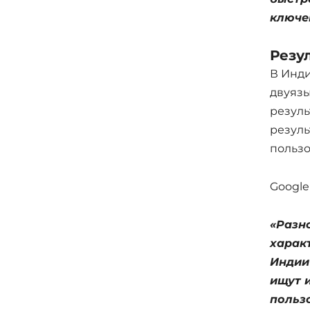
ключе
Резу
В Инди
двуязы
резуль
резуль
пользо
Google
«Разн
харак
Индии
ищут 
пользо