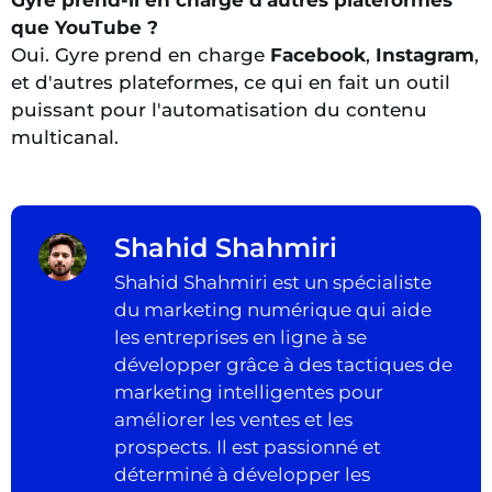
que YouTube ?
Oui. Gyre prend en charge
Facebook
,
Instagram
,
et d'autres plateformes, ce qui en fait un outil
puissant pour l'automatisation du contenu
multicanal.
Shahid Shahmiri
Shahid Shahmiri est un spécialiste
du marketing numérique qui aide
les entreprises en ligne à se
développer grâce à des tactiques de
marketing intelligentes pour
améliorer les ventes et les
prospects. Il est passionné et
déterminé à développer les