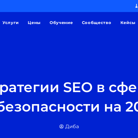
⤓
Услуги
Цены
Обучение
Сообщество
Кейсы
ратегии SEO в сф
езопасности на 2
Диба