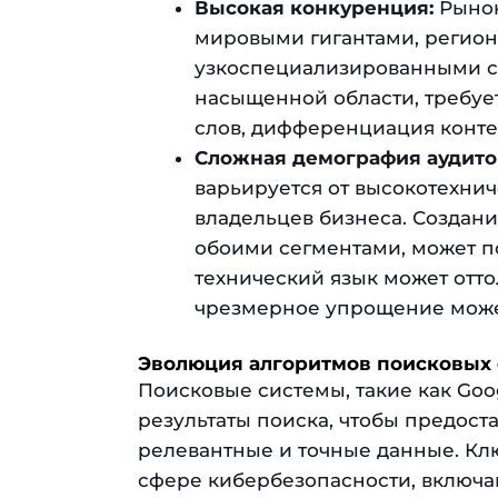
Высокая конкуренция:
Рынок
мировыми гигантами, регио
узкоспециализированными сп
насыщенной области, требует
слов, дифференциация конте
Сложная демография аудито
варьируется от высокотехнич
владельцев бизнеса. Создани
обоими сегментами, может п
технический язык может отто
чрезмерное упрощение может
Эволюция алгоритмов поисковых 
Поисковые системы, такие как Goo
результаты поиска, чтобы предост
релевантные и точные данные. К
сфере кибербезопасности, включа