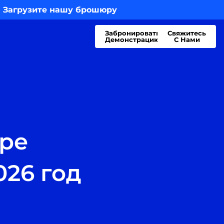
 Загрузите нашу брошюру
Забронировать
Свяжитесь
Демонстрацию
С Нами
ере
026 год